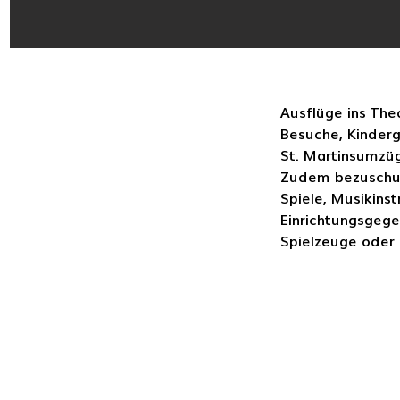
Wir unter
Ausflüge ins The
Besuche, Kinderg
St. Martinsumzüg
Zudem bezuschus
Spiele, Musikins
Einrichtungsgeg
Spielzeuge oder
Förderverein Hau